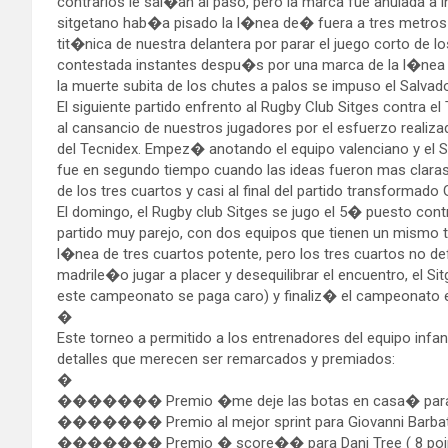
contrarios le sal�an al paso, pero la marca fue anulada a i
sitgetano hab�a pisado la l�nea de� fuera a tres metros 
tit�nica de nuestra delantera por parar el juego corto de lo
contestada instantes despu�s por una marca de la l�nea de
la muerte subita de los chutes a palos se impuso el Salvad
El siguiente partido enfrento al Rugby Club Sitges contra e
al cansancio de nuestros jugadores por el esfuerzo realizado
del Tecnidex. Empez� anotando el equipo valenciano y el S
fue en segundo tiempo cuando las ideas fueron mas clar
de los tres cuartos y casi al final del partido transformado
El domingo, el Rugby club Sitges se jugo el 5� puesto co
partido muy parejo, con dos equipos que tienen un mismo 
l�nea de tres cuartos potente, pero los tres cuartos no de
madrile�o jugar a placer y desequilibrar el encuentro, el S
este campeonato se paga caro) y finaliz� el campeonato 
�
Este torneo a permitido a los entrenadores del equipo infa
detalles que merecen ser remarcados y premiados:
�
������� Premio �me deje las botas en casa� para 
������� Premio al mejor sprint para Giovanni Barbato y 
�������
Premio � score�� para Dani Tree ( 8 poin