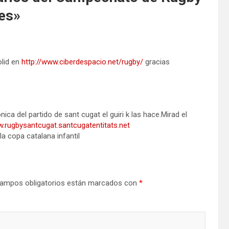
es
»
lid en
http://www.ciberdespacio.net/rugby/
gracias
ca del partido de sant cugat el guiri k las hace.Mirad el
w.rugbysantcugat.santcugatentitats.net
la copa catalana infantil
ampos obligatorios están marcados con
*