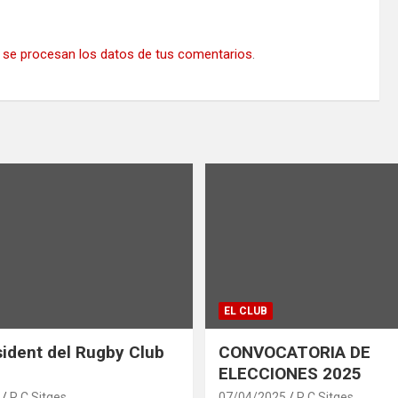
se procesan los datos de tus comentarios
.
EL CLUB
ident del Rugby Club
CONVOCATORIA DE
ELECCIONES 2025
R.C.Sitges
07/04/2025
R.C.Sitges