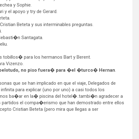
hea y Sophie.
y el apoyo y try de Gerard.
teta.
an Beteta y sus interminables preguntas.
.
basti�n Santagata.
liu.
billos� para los hermanos Bart y Berent.
a Vizenzo.
 pelotudo, no piso fuera� para �el �turco� Hernan
.
sonas que se han implicado en que el viaje, Delegados de
finita para explicar (uno por uno) a casi todos los
amos ba�ar en la� piscina del hotel�..tambi�n agradecer a
os partidos el compa�erismo que han demostrado entre ellos
epto Cristian Beteta (pero mira que llegas a ser