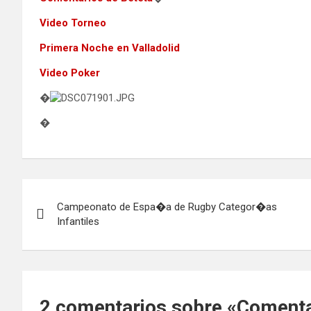
Video Torneo
Primera Noche en Valladolid
Video Poker
�
�
Navegación
Campeonato de Espa�a de Rugby Categor�as
de
Infantiles
entradas
2 comentarios sobre «
Comenta