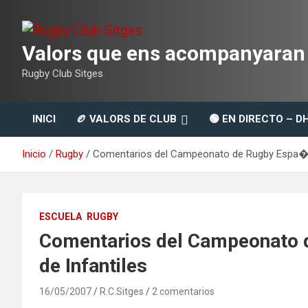
Saltar
al
contenido
Valors que ens acompanyaran t
Rugby Club Sitges
INICI
🏉 VALORS DE CLUB
🟢 EN DIRECTO – D
Inicio
Rugby
Comentarios del Campeonato de Rugby Espa�a 
ESCUELA
RUGBY
Comentarios del Campeonato 
de Infantiles
16/05/2007
R.C.Sitges
2 comentarios