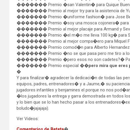
������� Premio �san Valentin� para Quique Buenec
������� Premio al mejor try para la asistencia de Yuri 
�������
Premio �uniforme fashion� para Jose Be
������� Premio �soy una mosca cojonera� para Cristi
������� Premio al mejor placaje para Armand y Sevi
������� Premio �el m�o me lleva 100 kg� para Se
������� Premio al mejor compa�ero para Miquel Fe
������� Premio comod�n para Alberto Hernandez
������� Premio �no se que pasa pero me tiro a los to
������� Premio �pero esos no son cadetes?� Par
������� Premio especial ��
pero mira que eres
�
Y para finalizar� agradecer la dedicaci�n de todas las per
equipos, padres, entrenadores� y a Jaume,� su paciencia in
jugadores infantiles y benjamines el porque no nos pod�
�los jugadores la entrega y garra demostrada en todos l
y lo bien que se lo han hecho pasar a los entrenadores�exc
boludo�jajajaja).
Ver Videos:
Comentarios de Beteta
�