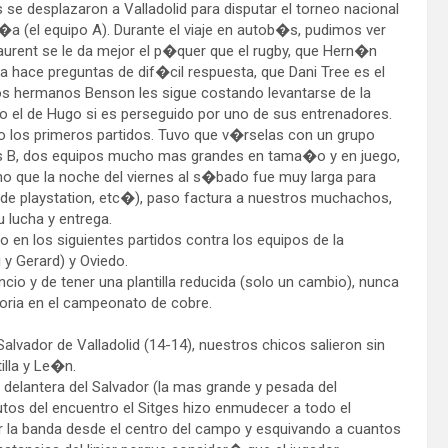
s se desplazaron a Valladolid para disputar el torneo nacional
pa�a (el equipo A). Durante el viaje en autob�s, pudimos ver
urent se le da mejor el p�quer que el rugby, que Hern�n
a hace preguntas de dif�cil respuesta, que Dani Tree es el
 los hermanos Benson les sigue costando levantarse de la
o el de Hugo si es perseguido por uno de sus entrenadores.
o los primeros partidos. Tuvo que v�rselas con un grupo
das B, dos equipos mucho mas grandes en tama�o y en juego,
 que la noche del viernes al s�bado fue muy larga para
s de playstation, etc�), paso factura a nuestros muchachos,
 lucha y entrega.
 en los siguientes partidos contra los equipos de la
 y Gerard) y Oviedo.
cio y de tener una plantilla reducida (solo un cambio), nunca
oria en el campeonato de cobre.
Salvador de Valladolid (14-14), nuestros chicos salieron sin
illa y Le�n.
 delantera del Salvador (la mas grande y pesada del
tos del encuentro el Sitges hizo enmudecer a todo el
la banda desde el centro del campo y esquivando a cuantos