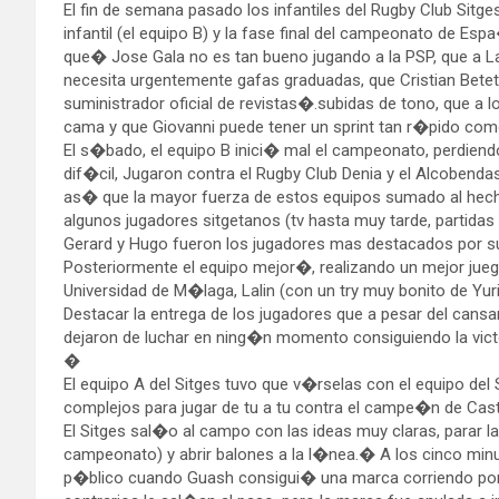
El fin de semana pasado los infantiles del Rugby Club Sitge
infantil (el equipo B) y la fase final del campeonato de Es
que� Jose Gala no es tan bueno jugando a la PSP, que a La
necesita urgentemente gafas graduadas, que Cristian Betet
suministrador oficial de revistas�.subidas de tono, que a
cama y que Giovanni puede tener un sprint tan r�pido com
El s�bado, el equipo B inici� mal el campeonato, perdiend
dif�cil, Jugaron contra el Rugby Club Denia y el Alcoben
as� que la mayor fuerza de estos equipos sumado al hecho
algunos jugadores sitgetanos (tv hasta muy tarde, partida
Gerard y Hugo fueron los jugadores mas destacados por su
Posteriormente el equipo mejor�, realizando un mejor juego
Universidad de M�laga, Lalin (con un try muy bonito de Yuri
Destacar la entrega de los jugadores que a pesar del cansan
dejaron de luchar en ning�n momento consiguiendo la vict
�
El equipo A del Sitges tuvo que v�rselas con el equipo del 
complejos para jugar de tu a tu contra el campe�n de Cast
El Sitges sal�o al campo con las ideas muy claras, parar la
campeonato) y abrir balones a la l�nea.� A los cinco minu
p�blico cuando Guash consigui� una marca corriendo por 