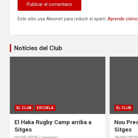
Este sitio usa Akismet para reducir el spam.
Aprende cómo 
Notícies del Club
EL CLUB
ESCUELA
EL CLUB
El Haka Rugby Camp arriba a
Nou Pres
Sitges
Sitges
02/05/2025
gaplogic
29/04/2025