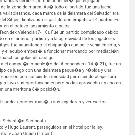
nstancias del linier porque consider� que el jugador
de la zona de marca. As� todo el partido fue una lucha
s vallisoletanos, cada marca de la delantera del Salvador era
l Sitges, finalizando el partido con empate a 14 puntos. En
or en el octavo lanzamiento a palos.
l Tecnidex Valencia (7- 10). Fue un partido complicado debido
 en el anterior partido y a la agresividad de los jugadores
itges fue aguantando el chaparr�n que se le venia encima, y
as y el equipo empez� a funcionar marcando por mediaci�n
 Guasch un golpe de castigo.
ntra el campe�n madrile�o del Alcobendas ( 14 � 21), fue un
tipo de juego con una delantera peque�a y r�pida y una
fendieron con suficiente intensidad permitiendo al apertura
itges tuvo sus oportunidades pero no las aprovecho ( y eso en
en una meritoria 6� posici�n.
ntil poder conocer mas� a sus jugadores y ver ciertos
Sebasti�n Santagata.
Hugo Laurent, perseguidos en el hotel por la ley.
ts) y Joan Guash (1 point)