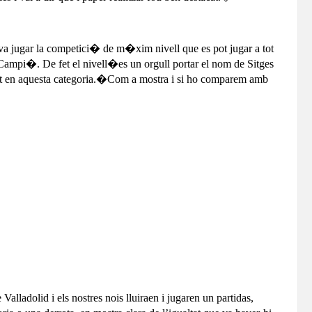
va jugar la competici� de m�xim nivell que es pot jugar a tot
el Campi�. De fet el nivell�es un orgull portar el nom de Sitges
tat en aquesta categoria.�Com a mostra i si ho comparem amb
 Valladolid i els nostres nois lluiraen i jugaren un partidas,