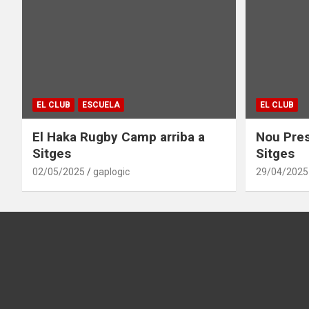
EL CLUB
ESCUELA
EL CLUB
El Haka Rugby Camp arriba a
Nou Pres
Sitges
Sitges
02/05/2025
gaplogic
29/04/2025