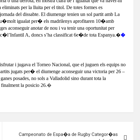
a o una derrota, en mostra clara de l’igualtat que va haver-hi
liminats per la lluita per el titol. De totes formes es
ornada del dissabte. El diumenge tenien un sol partit amb La
 fou�molt igualat per� els madrilenys aprofitaren 10�amb
ges aconseguir anotar de nou i va tenir una oportunitat per
tic�l’Infantil A, doncs s’ha classificat 6e�de tota Espanya.
�
�
sfrutar i jugava el Torneo Nacional, que el juguen els equips no
s partits jugats per� el diumenge aconseguir una victoria per 26 –
 ganes posades, no sols a Valladolid sino durant tota la
finalment la posicio 26.
�
Campeonato de Espa�a de Rugby Categor�as