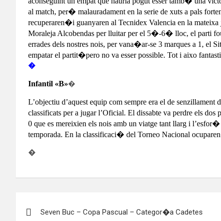
aconseguint un empat que hauria pogut esser tamb� una victori
al match, per� malauradament en la serie de xuts a pals forten e
recuperaren�i guanyaren al Tecnidex Valencia en la mateixa j
Moraleja Alcobendas per lluitar per el 5�-6� lloc, el parti
errades dels nostres nois, per vana�ar-se 3 marques a 1, el Sit
empatar el partit�pero no va esser possible.
Tot i aixo fantas
�
Infantil «B»
�
L’objectiu d’aquest equip com sempre era el de senzillament di
classificats per a jugar l’Oficial. El dissabte va perdre els do
0 que es mereixien els nois amb un viatge tant llarg i l’esfor�
temporada. En la classificaci� del Torneo Nacional ocuparen 
�
Navegación
Seven Buc – Copa Pascual – Categor�a Cadetes