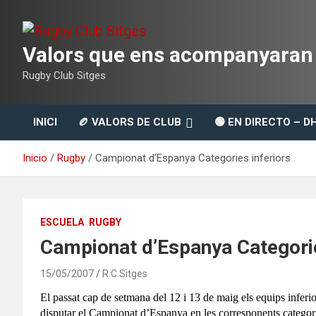
Saltar
al
contenido
Valors que ens acompanyaran t
Rugby Club Sitges
INICI
🏉 VALORS DE CLUB
🟢 EN DIRECTO – D
Inicio
Rugby
Campionat d’Espanya Categories inferiors
ESCUELA
RUGBY
Campionat d’Espanya Categorie
15/05/2007
R.C.Sitges
El passat cap de setmana del 12 i 13 de maig els equips infer
disputar el Campionat d’Espanya en les corresponents categories