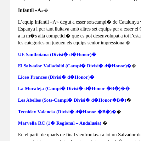
Infantil «A»
�
L’equip Infantil «A» degut a esser sotscampi� de Catalunya 
Espanya i per tant lluitava amb altres set equips per a esser 
a la m�s alta competici� que es pot desenvolupat a tot l’es
les categories on juguen els equips senior impressiona:
�
UE Santboiana (Divisi� d�Honor)�
El Salvador Valladolid (Campi� Divisi� d�Honor)
�
�
Liceo Frances (Divisi� d�Honor)�
La Moraleja (Campi� Divisi� d�Honor �B�)
��
�
Les Abelles (Sots-Campi� Divisi� d�Honor�B�)
Tecnidex Valencia (Divisi� d�Honor �B�)
�
�
Marvella RC (1� Regional – Andalusia)
�
En el partit de quarts de final s’enfrontava a tot un Salvador de