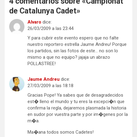
4 comentarios sobre «
Campionat
de Catalunya Cadet
»
Alvaro
dice:
26/03/2009 a las 23:44
Y para cubrir este evento espero que no falte
nuestro reportero estrella Jaume Andreu! Porque
los partidos, sin las fotos de este… no son lo
mismo a que no equipo? jajaja un abrazo
POLLASTREE!
Jaume Andreu
dice:
27/03/2009 a las 18:18
Gracias Pope! Ya sabes que de desagradecidos
est� lleno el mundo y tu eres la excepci�n que
confirma la regla, dejaremos plasmada la historia
en sudor por vuestra parte y por im�genes por la
m�a.
Ma�ana todos somos Cadetes!