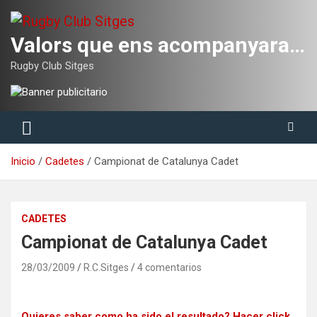
Saltar
al
contenido
Valors que ens acompanyaran tota la vida
Rugby Club Sitges
Inicio
Cadetes
Campionat de Catalunya Cadet
CADETES
Campionat de Catalunya Cadet
28/03/2009
R.C.Sitges
4 comentarios
Quieres saber como ha sido el resultado? Hacer click