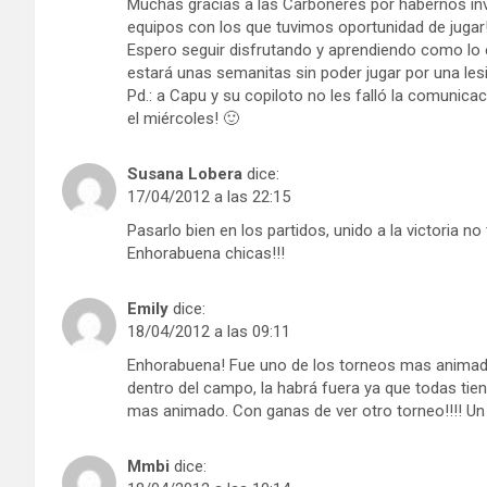
Muchas gracias a las Carboneres por habernos invit
equipos con los que tuvimos oportunidad de jugar
Espero seguir disfrutando y aprendiendo como lo 
estará unas semanitas sin poder jugar por una les
Pd.: a Capu y su copiloto no les falló la comunica
el miércoles! 🙂
Susana Lobera
dice:
17/04/2012 a las 22:15
Pasarlo bien en los partidos, unido a la victoria no 
Enhorabuena chicas!!!
Emily
dice:
18/04/2012 a las 09:11
Enhorabuena! Fue uno de los torneos mas animado
dentro del campo, la habrá fuera ya que todas tiene
mas animado. Con ganas de ver otro torneo!!!! U
Mmbi
dice: