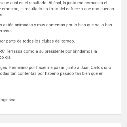
ue cual es el resultado. Al final, la junta me comunica el
e emoción, el resultado es fruto del esfuerzo que nos querían
s.
cas están animadas y muy contentas por lo bien que se lo han
rrassa.
or parte de todos los clubes del torneo.
el RC Terrassa como a su presidente por brindarnos la
co día.
 Sitges Femenino por hacerme pasar junto a Juan Carlos uno
odas tan contentas por haberlo pasado tan bien que en
ogística .