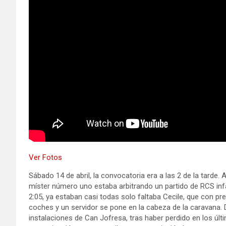
Ver Fotos
Sábado 14 de abril, la convocatoria era a las 2 de la tarde.
míster número uno estaba arbitrando un partido de RCS infa
2:05, ya estaban casi todas solo faltaba Cecile, que con prev
coches y un servidor se pone en la cabeza de la caravana.
instalaciones de Can Jofresa, tras haber perdido en los últ