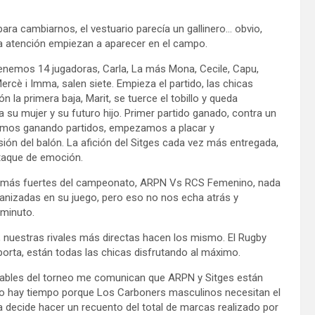
ra cambiarnos, el vestuario parecía un gallinero… obvio,
ca atención empiezan a aparecer en el campo.
enemos 14 jugadoras, Carla, La más Mona, Cecile, Capu,
ercè i Imma, salen siete. Empieza el partido, las chicas
 la primera baja, Marit, se tuerce el tobillo y queda
a su mujer y su futuro hijo. Primer partido ganado, contra un
guimos ganando partidos, empezamos a placar y
ón del balón. La afición del Sitges cada vez más entregada,
ataque de emoción.
os más fuertes del campeonato, ARPN Vs RCS Femenino, nada
ganizadas en su juego, pero eso no nos echa atrás y
 minuto.
, nuestras rivales más directas hacen los mismo. El Rugby
porta, están todas las chicas disfrutando al máximo.
nsables del torneo me comunican que ARPN y Sitges están
o hay tiempo porque Los Carboners masculinos necesitan el
a decide hacer un recuento del total de marcas realizado por