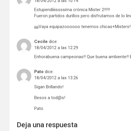
18/04/2012 a las 10:14
Estupendíiiissssima crónica Mister 2!!!!!
Fueron partidos durillos pero disfrutamos de lo lin
¡¡¡¡¡Vaya equipazoooooo tenemos chicas+Misters!!
Cecile
dice:
18/04/2012 a las 12:29
Enhorabuena campeonas!! Que buena ambiente!! 
Pato
dice:
18/04/2012 a las 13:26
Sigan Brillando!
Besos a tod@s!
Pato
Deja una respuesta