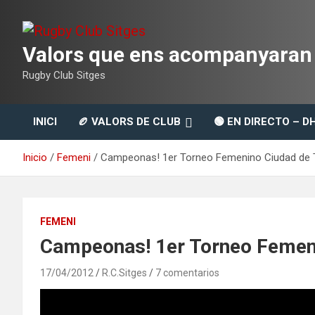
Saltar
al
contenido
Valors que ens acompanyaran t
Rugby Club Sitges
INICI
🏉 VALORS DE CLUB
🟢 EN DIRECTO – D
Inicio
Femeni
Campeonas! 1er Torneo Femenino Ciudad de 
FEMENI
Campeonas! 1er Torneo Femeni
17/04/2012
R.C.Sitges
7 comentarios