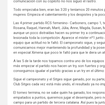
comunicación con su copiloto no nos siguió el rastro.
Todo empezaba bien, eran las 3:20 y teníamos 20 minutos pa
mujeres. Empieza el calentamiento y los despistes y la po
Las 4 primer partido RCS femenino- Carboners, campo 1, t
Rosana, Raquel, Hannah, Marit, Júlia, Anne, Magda, Susan, M
aunque un poco distraídas hacen su primer try a continuación
lesionada toda la competición. Aparece el míster nº1 junto 
equipo que actitud no le faltó. El campeonato sigue, y se
comunicarnos mejor manteniendo la profundidad y la posesi
en especial Ximena que poco le faltó para que le diera un 
A las 5 de la tarde nos topamos contra uno de los equip
más empezar el partido nos hacen un try, son fuertes y or
conseguimos igualar el partido gracias a un try en el último
Sigue el campeonato y el Sitges sigue ganado, por su parte
Club Sitges cada vez está más unido, el resultado ya no im
El torneo termina, no se sabe quién ha ganado, los respo
empatados a puntos, queremos jugar el desempate, pero n
campo para un partido de tercera catalana. Así pues la junt