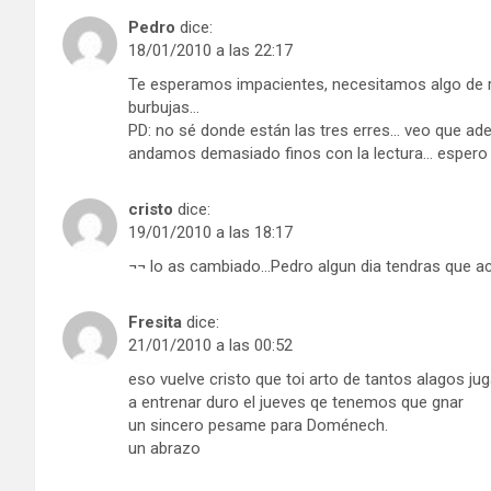
Pedro
dice:
18/01/2010 a las 22:17
Te esperamos impacientes, necesitamos algo de r
burbujas…
PD: no sé donde están las tres erres… veo que ad
andamos demasiado finos con la lectura… espero 
cristo
dice:
19/01/2010 a las 18:17
¬¬ lo as cambiado…Pedro algun dia tendras que ac
Fresita
dice:
21/01/2010 a las 00:52
eso vuelve cristo que toi arto de tantos alagos j
a entrenar duro el jueves qe tenemos que gnar
un sincero pesame para Doménech.
un abrazo