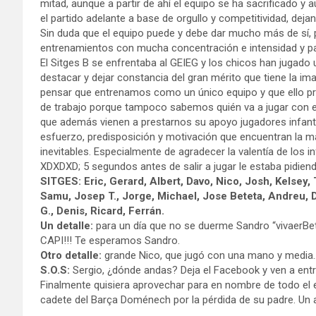
mitad, aunque a partir de ahí el equipo se ha sacrificado y 
el partido adelante a base de orgullo y competitividad, dej
Sin duda que el equipo puede y debe dar mucho más de sí, p
entrenamientos con mucha concentración e intensidad y pa
El Sitges B se enfrentaba al GEIEG y los chicos han jugado 
destacar y dejar constancia del gran mérito que tiene la im
pensar que entrenamos como un único equipo y que ello p
de trabajo porque tampoco sabemos quién va a jugar con el 
que además vienen a prestarnos su apoyo jugadores infanti
esfuerzo, predisposición y motivación que encuentran la m
inevitables. Especialmente de agradecer la valentía de los i
XDXDXD; 5 segundos antes de salir a jugar le estaba pidiend
SITGES: Eric, Gerard, Albert, Davo, Nico, Josh, Kelsey, 
Samu, Josep T., Jorge, Michael, Jose Beteta, Andreu, Dan
G., Denis, Ricard, Ferrán.
Un detalle:
para un día que no se duerme Sandro “vivaerBet
CAPI!!! Te esperamos Sandro.
Otro detalle:
grande Nico, que jugó con una mano y media…¡¡
S.O.S:
Sergio, ¿dónde andas? Deja el Facebook y ven a entre
Finalmente quisiera aprovechar para en nombre de todo el 
cadete del Barça Doménech por la pérdida de su padre. Un 