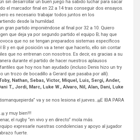
aún sin desarrollar un buen juego ha sabido luchar para sacar
ando el marcador final en 22 a 14 tras conseguir dos ensayos.
ero es necesario trabajar todos juntos en los
rtiendo desde la humildad.
un gran partido imponiéndose al final por 32 a 10. Quiero
agen que deja ya por segundo partido el equipo B; hay que
rovoca que no se tengan preparados sistemas específicos
B y en qué posición va a tener que hacerlo, ello sin contar
les que no entrenan con nosotros. Es decir, es gracias a su
anera durante el partido de hacer nuestros aplausos
nfantiles que hoy nos han ayudado (incluso Denis hizo un try
o un trozo de bocadillo a Gerard que pasaba por allí).
Toby, Nathan, Sebas, Victor, Miquel, Luis, Sergi, Ander,
i T., Jordi, Marc, Luke W., Alvaro, Nil, Alan, Dani, Luke
ismanquepierda” va y se nos lesiona el jueves…¡¡¡E IBA PARA
¡ y muy bien!!!
nar, el rugby “en vivo y en directo” mola más.
equipo expresarle nuestras condolencias y apoyo al jugador
abrazo fuerte.