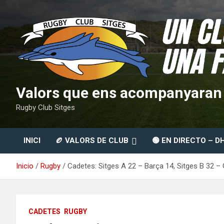
Saltar
al
contenido
Valors que ens acompanyaran t
Rugby Club Sitges
INICI
🏉 VALORS DE CLUB
🟢 EN DIRECTO – D
Inicio
Rugby
Cadetes: Sitges A 22 – Barça 14, Sitges B 32 –
CADETES
RUGBY