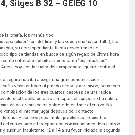
4, Sitges B 32 – GEIEG 10
 la lotería, los menús tipo
opadelicor” (así del tirón y las veces que hagan falta), las
anadas, su correspondiente fiesta desenfrenada o
odo tipo de tiendas en busca de algún regalo de última hora
sente enterraba definitivamente tanta “espiritualidad”
Arena, hoy con la vuelta del campeonato liguero contra el
.
ue seguro nos iba a exigir una gran concentración si
desafío y han entrado al partido serios y agresivos, ocupando
 combinación de los tres cuartos después de una rápida
vado cual botella de cava sin tapón; el equipo no ha sabido
ncias en su organización sobretodo en fase ofensiva. No
ventaja al intentar jugar después del contacto
en defensa y que nos presentaba problemas crecientes
ud defensiva para interceptar dos combinaciones de nuestros
y subir un inquietante 12 a 14 a su favor iniciada la segunda