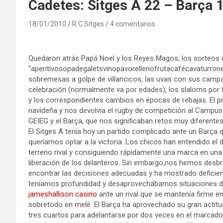
Cadetes: Sitges A 22 – Barça 1
18/01/2010
R.C.Sitges
4 comentarios
Quedaron atrás Papá Noel y los Reyes Magos, los sorteos de
“aperitivosopadegaletsvinopavorellenofrutacafécavaturronesc
sobremesas a golpe de villancicos, las uvas con sus camp
celebración (normalmente va por edades), los slaloms por t
y los correspondientes cambios en épocas de rebajas. El pre
navideña y nos devolvía el rugby de competición al Campus 
GEIEG y el Barça, que nos significaban retos muy diferentes
El Sitges A tenía hoy un partido complicado ante un Barça q
queríamos optar a la victoria. Los chicos han entendido el 
terreno rival y consiguiendo rápidamente una marca en una
liberación de los delanteros. Sin embargo,nos hemos desbra
encontrar las decisiones adecuadas y ha mostrado deficie
teníamos profundidad y desaprovechábamos situaciones de 
jameshallison casino
ante un rival que se mantenía firme 
sobretodo en melé. El Barça ha aprovechado su gran actit
tres cuartos para adelantarse por dos veces en el marcador 