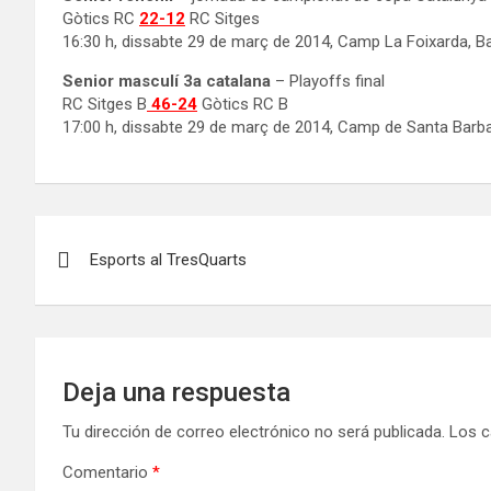
Gòtics RC
22-12
RC Sitges
16:30 h, dissabte 29 de març de 2014, Camp La Foixarda, B
Senior masculí 3a catalana
– Playoffs final
RC Sitges B
46-24
Gòtics RC B
17:00 h, dissabte 29 de març de 2014, Camp de Santa Barba
Navegación
Esports al TresQuarts
de
entradas
Deja una respuesta
Tu dirección de correo electrónico no será publicada.
Los c
Comentario
*