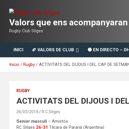
Saltar
al
contenido
Valors que ens acompanyaran t
Rugby Club Sitges
INICI
🏉 VALORS DE CLUB
🟢 EN DIRECTO – D
Inicio
Rugby
ACTIVITATS DEL DIJOUS I DEL CAP DE SETMA
RUGBY
ACTIVITATS DEL DIJOUS I D
26/03/2014
R.C.Sitges
Senior masculí
– Amistòs
RC Sitges
26-31
Tilcara de Paraná (Argentina)