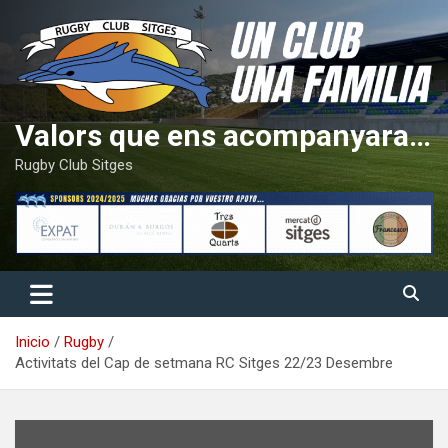
Saltar
al
contenido
Valors que ens acompanyaran tota la vida
Rugby Club Sitges
Inicio
Rugby
Activitats del Cap de setmana RC Sitges 22/23 Desembre