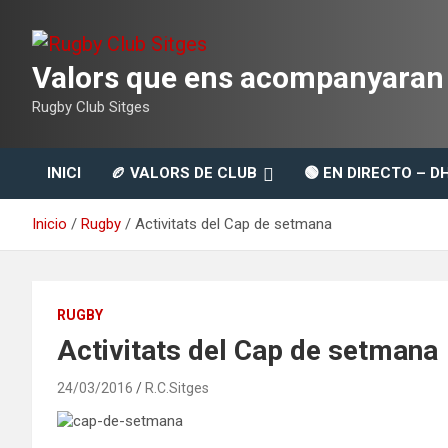
Saltar
al
contenido
Valors que ens acompanyaran t
Rugby Club Sitges
INICI
🏉 VALORS DE CLUB
🟢 EN DIRECTO – D
Inicio
Rugby
Activitats del Cap de setmana
RUGBY
Activitats del Cap de setmana
24/03/2016
R.C.Sitges