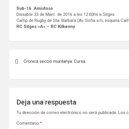
Sub-16 Amistoso
Dissabte 23 de Marc de 2016 a les 12:00hs a Sitges
Camp de Rugby de Sta. Barbara (Av. Sofía s/n, esquina Camí
RC Sitges «A» – RC Kilkenny
Navegación
Crònica secció muntanya. Cursa.
de
entradas
Deja una respuesta
Tu dirección de correo electrónico no será publicada.
Los c
Comentario
*