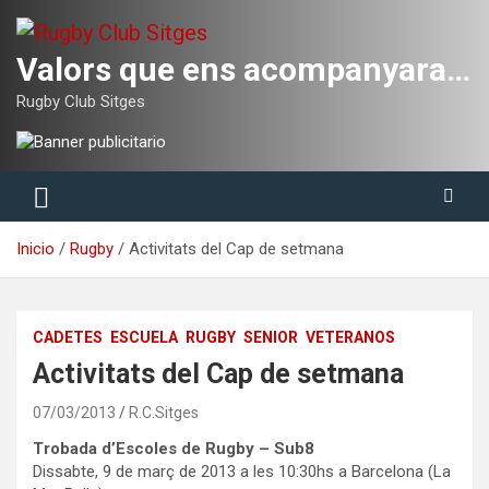
Saltar
al
contenido
Valors que ens acompanyaran tota la vida
Rugby Club Sitges
Inicio
Rugby
Activitats del Cap de setmana
CADETES
ESCUELA
RUGBY
SENIOR
VETERANOS
Activitats del Cap de setmana
07/03/2013
R.C.Sitges
Trobada d’Escoles de Rugby – Sub8
Dissabte, 9 de març de 2013 a les 10:30hs a Barcelona (La