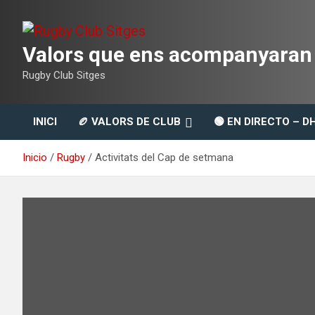
Saltar
al
contenido
Valors que ens acompanyaran t
Rugby Club Sitges
INICI
🏉 VALORS DE CLUB
🟢 EN DIRECTO – D
Inicio
Rugby
Activitats del Cap de setmana