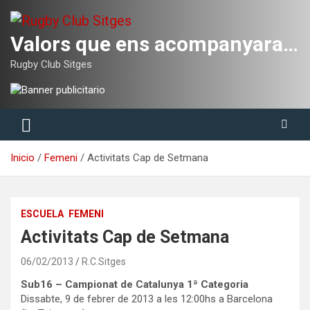
Saltar
al
contenido
Valors que ens acompanyaran tota la vida
Rugby Club Sitges
Inicio
Femeni
Activitats Cap de Setmana
ESCUELA
FEMENI
Activitats Cap de Setmana
06/02/2013
R.C.Sitges
Sub16 – Campionat de Catalunya 1ª Categoria
Dissabte, 9 de febrer de 2013 a les 12:00hs a Barcelona