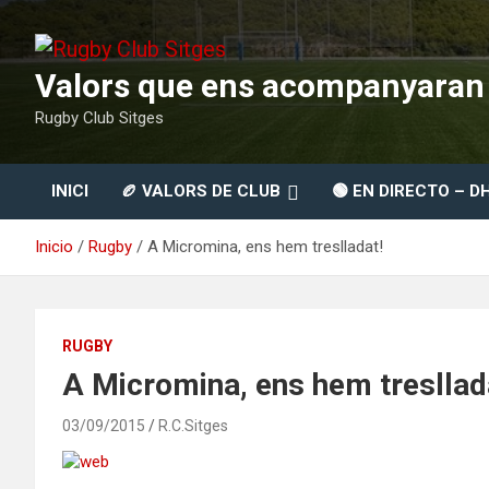
Saltar
al
contenido
Valors que ens acompanyaran t
Rugby Club Sitges
INICI
🏉 VALORS DE CLUB
🟢 EN DIRECTO – D
Inicio
Rugby
A Micromina, ens hem treslladat!
RUGBY
A Micromina, ens hem tresllad
03/09/2015
R.C.Sitges