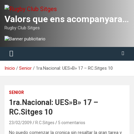
Saltar
al
contenido
Valors que ens acompanyaran tota la vida
Rugby Club Sitges
Inicio
Senior
1ra.Nacional: UES»B» 17 – RC.Sitges 10
SENIOR
1ra.Nacional: UES»B» 17 –
RC.Sitges 10
23/02/2009
R.C.Sitges
5 comentarios
No puedo comenzar la cronica sin resaltar la gran tarea y