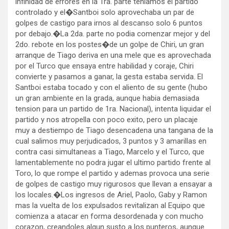
infinidad de errores en la 1ra. parte teniamos el partido
controlado y el�Santboi solo aprovechaba un par de
golpes de castigo para irnos al descanso solo 6 puntos
por debajo.�La 2da. parte no podia comenzar mejor y del
2do. rebote en los postes�de un golpe de Chiri, un gran
arranque de Tiago deriva en una mele que es aprovechada
por el Turco que ensaya entre habilidad y coraje, Chiri
convierte y pasamos a ganar, la gesta estaba servida. El
Santboi estaba tocado y con el aliento de su gente (hubo
un gran ambiente en la grada, aunque habia demasiada
tension para un partido de 1ra. Nacional), intenta liquidar el
partido y nos atropella con poco exito, pero un placaje
muy a destiempo de Tiago desencadena una tangana de la
cual salimos muy perjudicados, 3 puntos y 3 amarillas en
contra casi simultaneas a Tiago, Marcelo y el Turco, que
lamentablemente no podra jugar el ultimo partido frente al
Toro, lo que rompe el partido y ademas provoca una serie
de golpes de castigo muy rigurosos que llevan a ensayar a
los locales.�Los ingresos de Ariel, Paolo, Gaby y Ramon
mas la vuelta de los expulsados revitalizan al Equipo que
comienza a atacar en forma desordenada y con mucho
corazon, creandoles algun susto a los punteros, aunque