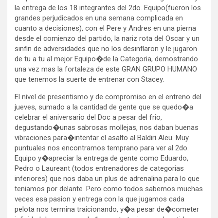
la entrega de los 18 integrantes del 2do. Equipo(fueron los
grandes perjudicados en una semana complicada en
cuanto a decisiones), con el Pere y Andres en una pierna
desde el comienzo del partido, la nariz rota del Oscar y un
sinfin de adversidades que no los desinflaron y le jugaron
de tu a tu al mejor Equipo�de la Categoria, demostrando
una vez mas la fortaleza de este GRAN GRUPO HUMANO
que tenemos la suerte de entrenar con Stacey.
El nivel de presentismo y de compromiso en el entreno del
jueves, sumado a la cantidad de gente que se quedo�a
celebrar el aniversario del Doc a pesar del frio,
degustando�unas sabrosas mollejas, nos daban buenas
vibraciones para�intentar el asalto al Baldiri Aleu. Muy
puntuales nos encontramos temprano para ver al 2do.
Equipo y�apreciar la entrega de gente como Eduardo,
Pedro o Laureant (todos entrenadores de categorias
inferiores) que nos daba un plus de adrenalina para lo que
teniamos por delante. Pero como todos sabemos muchas
veces esa pasion y entrega con la que jugamos cada
pelota nos termina traicionando, y�a pesar de�cometer