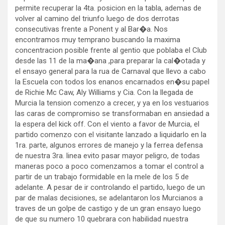
permite recuperar la 4ta. posicion en la tabla, ademas de
volver al camino del triunfo luego de dos derrotas
consecutivas frente a Ponent y al Bar�a.
Nos
encontramos muy temprano buscando la maxima
concentracion posible frente al gentio que poblaba el Club
desde las 11 de la ma�ana ,para preparar la cal�otada y
el ensayo general para la rua de Carnaval que llevo a cabo
la Escuela con todos los enanos encarnados en�su papel
de Richie Mc Caw, Aly Williams y Cia. Con la llegada de
Murcia la tension comenzo a crecer, y ya en los vestuarios
las caras de compromiso se transformaban en ansiedad a
la espera del kick off. Con el viento a favor de Murcia, el
partido comenzo con el visitante lanzado a liquidarlo en la
1ra. parte, algunos errores de manejo y la ferrea defensa
de nuestra 3ra. linea evito pasar mayor peligro, de todas
maneras poco a poco comenzamos a tomar el control a
partir de un trabajo formidable en la mele de los 5 de
adelante. A pesar de ir controlando el partido, luego de un
par de malas decisiones, se adelantaron los Murcianos a
traves de un golpe de castigo y de un gran ensayo luego
de que su numero 10 quebrara con habilidad nuestra