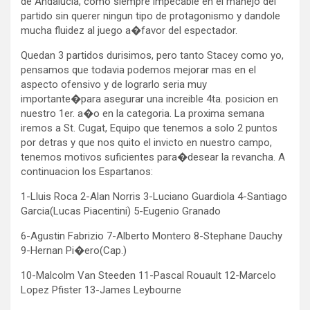
de Andalucia, como siempre impecable en el manejo del
partido sin querer ningun tipo de protagonismo y dandole
mucha fluidez al juego a�favor del espectador.
Quedan 3 partidos durisimos, pero tanto Stacey como yo,
pensamos que todavia podemos mejorar mas en el
aspecto ofensivo y de lograrlo seria muy
importante�para asegurar una increible 4ta. posicion en
nuestro 1er. a�o en la categoria. La proxima semana
iremos a St. Cugat, Equipo que tenemos a solo 2 puntos
por detras y que nos quito el invicto en nuestro campo,
tenemos motivos suficientes para�desear la revancha. A
continuacion los Espartanos:
1-Lluis Roca 2-Alan Norris 3-Luciano Guardiola 4-Santiago
Garcia(Lucas Piacentini) 5-Eugenio Granado
6-Agustin Fabrizio 7-Alberto Montero 8-Stephane Dauchy
9-Hernan Pi�ero(Cap.)
10-Malcolm Van Steeden 11-Pascal Rouault 12-Marcelo
Lopez Pfister 13-James Leybourne