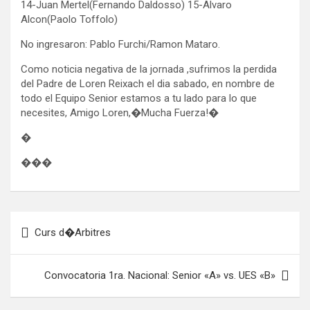
14-Juan Mertel(Fernando Daldosso) 15-Alvaro
Alcon(Paolo Toffolo)
No ingresaron: Pablo Furchi/Ramon Mataro.
Como noticia negativa de la jornada ,sufrimos la perdida
del Padre de Loren Reixach el dia sabado, en nombre de
todo el Equipo Senior estamos a tu lado para lo que
necesites, Amigo Loren,�Mucha Fuerza!�
�
���
Navegación
Curs d�Arbitres
de
entradas
Convocatoria 1ra. Nacional: Senior «A» vs. UES «B»