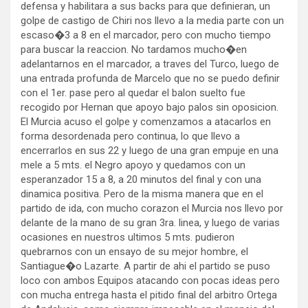
defensa y habilitara a sus backs para que definieran, un
golpe de castigo de Chiri nos llevo a la media parte con un
escaso�3 a 8 en el marcador, pero con mucho tiempo
para buscar la reaccion. No tardamos mucho�en
adelantarnos en el marcador, a traves del Turco, luego de
una entrada profunda de Marcelo que no se puedo definir
con el 1er. pase pero al quedar el balon suelto fue
recogido por Hernan que apoyo bajo palos sin oposicion.
El Murcia acuso el golpe y comenzamos a atacarlos en
forma desordenada pero continua, lo que llevo a
encerrarlos en sus 22 y luego de una gran empuje en una
mele a 5 mts. el Negro apoyo y quedamos con un
esperanzador 15 a 8, a 20 minutos del final y con una
dinamica positiva. Pero de la misma manera que en el
partido de ida, con mucho corazon el Murcia nos llevo por
delante de la mano de su gran 3ra. linea, y luego de varias
ocasiones en nuestros ultimos 5 mts. pudieron
quebrarnos con un ensayo de su mejor hombre, el
Santiague�o Lazarte. A partir de ahi el partido se puso
loco con ambos Equipos atacando con pocas ideas pero
con mucha entrega hasta el pitido final del arbitro Ortega