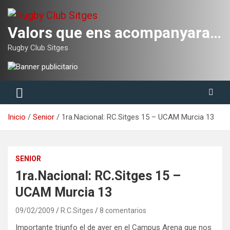
Saltar
al
contenido
Valors que ens acompanyaran tota la vida
Rugby Club Sitges
Inicio
Senior
1ra.Nacional: RC.Sitges 15 – UCAM Murcia 13
SENIOR
1ra.Nacional: RC.Sitges 15 –
UCAM Murcia 13
09/02/2009
R.C.Sitges
8 comentarios
Importante triunfo el de ayer en el Campus Arena que nos