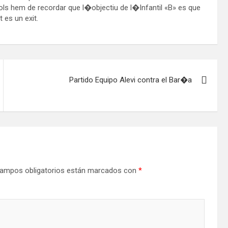
ls hem de recordar que l�objectiu de l�Infantil «B» es que
t es un exit.
Partido Equipo Alevi contra el Bar�a
ampos obligatorios están marcados con
*