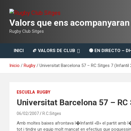
Saltar
al
contenido
Valors que ens acompanyaran t
Rugby Club Sitges
INICI
🏉 VALORS DE CLUB
🟢 EN DIRECTO – D
Inicio
Rugby
Universitat Barcelona 57 – RC Sitges 7 (Infanti
ESCUELA
RUGBY
Universitat Barcelona 57 – RC 
06/02/2007
R.C.Sitges
Amb moltes baixes afrontava l�Infantil «B» el partit amb l�U
tot i tindre un equip molt mancat en efectius que poguessin 