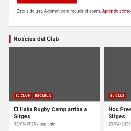
Este sitio usa Akismet para reducir el spam.
Aprende cómo 
Notícies del Club
EL CLUB
ESCUELA
EL CLUB
El Haka Rugby Camp arriba a
Nou Pres
Sitges
Sitges
02/05/2025
gaplogic
29/04/2025