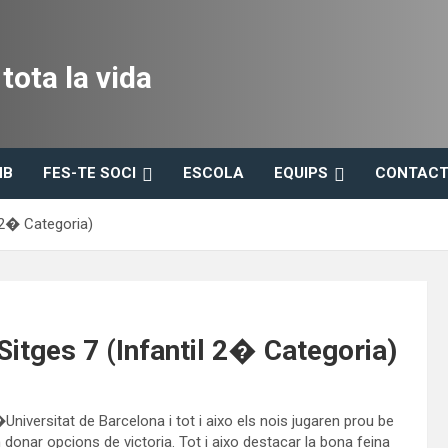
ota la vida
HB
FES-TE SOCI
ESCOLA
EQUIPS
CONTACT
l 2� Categoria)
Sitges 7 (Infantil 2� Categoria)
niversitat de Barcelona i tot i aixo els nois jugaren prou be
donar opcions de victoria. Tot i aixo destacar la bona feina