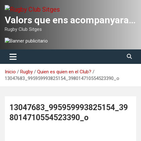
Saltar
al
contenido
Valors que ens acompanyaran tota la vida
Rugby Club Sitges
Inicio
Rugby
Quien es quien en el Club?
13047683_995959993825154_398014710554523390_o
13047683_995959993825154_39
8014710554523390_o