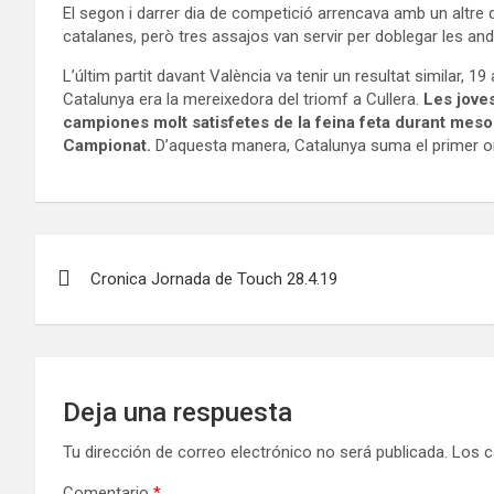
El segon i darrer dia de competició arrencava amb un altre du
catalanes, però tres assajos van servir per doblegar les and
L’últim partit davant València va tenir un resultat similar, 19 
Catalunya era la mereixedora del triomf a Cullera.
Les joves
campiones molt satisfetes de la feina feta durant mesos
Campionat.
D’aquesta manera, Catalunya suma el primer o
Navegación
Cronica Jornada de Touch 28.4.19
de
entradas
Deja una respuesta
Tu dirección de correo electrónico no será publicada.
Los c
Comentario
*