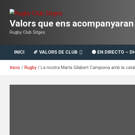
Saltar
al
contenido
Valors que ens acompanyaran t
Rugby Club Sitges
INICI
🏉 VALORS DE CLUB
🟢 EN DIRECTO – D
Inicio
Rugby
La nostra Marta Gilabert Campiona amb la cat