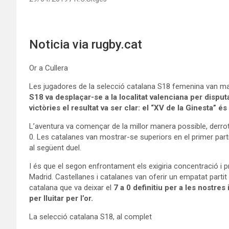
Noticia via rugby.cat
Or a Cullera
Les jugadores de la selecció catalana S18 femenina van mar
S18 va desplaçar-se a la localitat valenciana per disp
victòries el resultat va ser clar: el “XV de la Ginesta” é
L’aventura va començar de la millor manera possible, derro
0. Les catalanes van mostrar-se superiors en el primer part
al següent duel.
I és que el segon enfrontament els exigiria concentració i p
Madrid. Castellanes i catalanes van oferir un empatat part
catalana que va deixar el
7 a 0 definitiu per a les nostre
per lluitar per l’or.
La selecció catalana S18, al complet