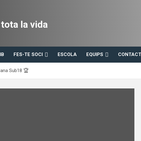
ota la vida
HB
FES-TE SOCI
ESCOLA
EQUIPS
CONTACT
alana Sub18 🏆