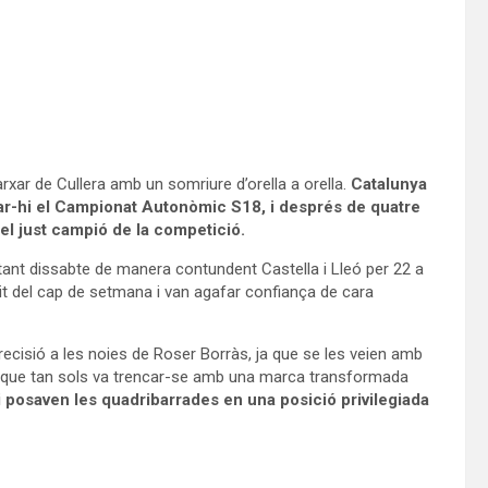
xar de Cullera amb un somriure d’orella a orella.
Catalunya
utar-hi el Campionat Autonòmic S18, i després de quatre
s el just campió de la competició.
tant dissabte de manera contundent Castella i Lleó per 22 a
it del cap de setmana i van agafar confiança de cara
recisió a les noies de Roser Borràs, ja que se les veien amb
it que tan sols va trencar-se amb una marca transformada
s i posaven les quadribarrades en una posició privilegiada