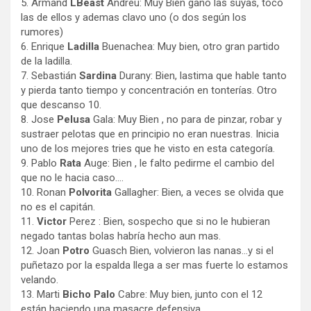
5. Armand
LBeast
Andreu: Muy Bien gano las suyas, toco
las de ellos y ademas clavo uno (o dos según los
rumores)
6. Enrique
Ladilla
Buenachea: Muy bien, otro gran partido
de la ladilla.
7. Sebastián
Sardina
Durany: Bien, lastima que hable tanto
y pierda tanto tiempo y concentración en tonterías. Otro
que descanso 10.
8. Jose
Pelusa
Gala: Muy Bien , no para de pinzar, robar y
sustraer pelotas que en principio no eran nuestras. Inicia
uno de los mejores tries que he visto en esta categoría.
9. Pablo
Rata
Auge: Bien , le falto pedirme el cambio del
que no le hacia caso….
10. Ronan
Polvorita
Gallagher: Bien, a veces se olvida que
no es el capitán.
11.
Victor
Perez : Bien, sospecho que si no le hubieran
negado tantas bolas habría hecho aun mas.
12. Joan
Potro
Guasch Bien, volvieron las nanas…y si el
puñetazo por la espalda llega a ser mas fuerte lo estamos
velando.
13. Marti
Bicho Palo
Cabre: Muy bien, junto con el 12
están haciendo una masacre defensiva.