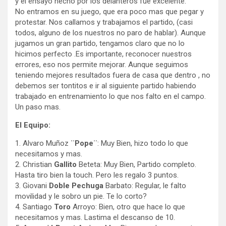
y el ensayo hecho por los delanteros fue excelente.
No entramos en su juego, que era poco mas que pegar y
protestar. Nos callamos y trabajamos el partido, (casi
todos, alguno de los nuestros no paro de hablar). Aunque
jugamos un gran partido, tengamos claro que no lo
hicimos perfecto .Es importante, reconocer nuestros
errores, eso nos permite mejorar. Aunque seguimos
teniendo mejores resultados fuera de casa que dentro , no
debemos ser tontitos e ir al siguiente partido habiendo
trabajado en entrenamiento lo que nos falto en el campo.
Un paso mas.
El Equipo:
1. Alvaro Muñoz
¨Pope¨
: Muy Bien, hizo todo lo que
necesitamos y mas.
2. Christian
Gallito
Beteta: Muy Bien, Partido completo.
Hasta tiro bien la touch. Pero les regalo 3 puntos.
3. Giovani
Doble Pechuga
Barbato: Regular, le falto
movilidad y le sobro un pie. Te lo corto?
4. Santiago
Toro
Arroyo: Bien, otro que hace lo que
necesitamos y mas. Lastima el descanso de 10.