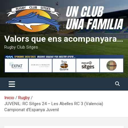
Saltar
al
contenido
Valors que ens acompanyaran tota la vida
Rugby Club Sitges
Inicio
Rugby
JUVENIL: RC Sitges 24 – Les Abelles RC 3 (Valencia)
Campionat d’Espanya Juvenil